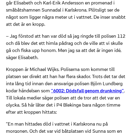
går Elisabeth och Karl-Erik Andersson en promenad i
småbåtshamnen Sunnadal i Karlskrona. Plötsligt ser de
något som ligger några meter ut i vattnet. De inser snabbt
att det är en kropp.
– Jag förstod att han var död så jag ringde till polisen 112
och då blev det ett himla pådrag och de ville att vi skulle
gå och fiska upp honom. Men jag sa att det är ingen idé,
säger Elisabeth.
Kroppen är Michael Wijks. Poliserna som kommer till
platsen ser direkt att han har flera skador. Trots det tar det
inte lång tid innan den ansvarige polisen Björn Lundberg
kodar händelsen som
”6002: Dödsfall genom drunkning”
.
Till lokala medier säger polisen att de tror att det var en
olycka. Så här låter det i P4 Blekinge bara någon timme
efter att kroppen hittats:
”En man hittades död i vattnet i Karlskrona nu på
morgonen. Och det var vid båtplatsen vid Sunna som en