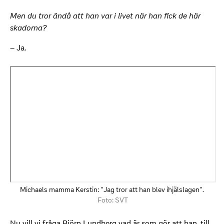
Men du tror ändå att han var i livet när han fick de här
skadorna?
– Ja.
Michaels mamma Kerstin: "Jag tror att han blev ihjälslagen".
Foto: SVT
Nu vill vi fråga Björn Lundberg vad är som gör att han, till