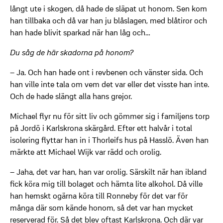
långt ute i skogen, då hade de släpat ut honom. Sen kom
han tillbaka och då var han ju blåslagen, med blåtiror och
han hade blivit sparkad när han låg och…
Du såg de här skadorna på honom?
– Ja. Och han hade ont i revbenen och vänster sida. Och
han ville inte tala om vem det var eller det visste han inte.
Och de hade slängt alla hans grejor.
Michael flyr nu för sitt liv och gömmer sig i familjens torp
på Jordö i Karlskrona skärgård. Efter ett halvår i total
isolering flyttar han in i Thorleifs hus på Hasslö. Även han
märkte att Michael Wijk var rädd och orolig.
– Jaha, det var han, han var orolig. Särskilt när han ibland
fick köra mig till bolaget och hämta lite alkohol. Då ville
han hemskt ogärna köra till Ronneby för det var för
många där som kände honom, så det var han mycket
reserverad för. Så det blev oftast Karlskrona. Och där var