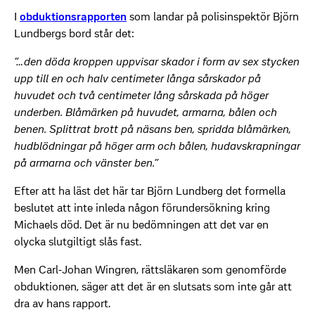
I
obduktionsrapporten
som landar på polisinspektör Björn
Lundbergs bord står det:
”…den döda kroppen uppvisar skador i form av sex stycken
upp till en och halv centimeter långa sårskador på
huvudet och två centimeter lång sårskada på höger
underben. Blåmärken på huvudet, armarna, bålen och
benen. Splittrat brott på näsans ben, spridda blåmärken,
hudblödningar på höger arm och bålen, hudavskrapningar
på armarna och vänster ben.”
Efter att ha läst det här tar Björn Lundberg det formella
beslutet att inte inleda någon förundersökning kring
Michaels död. Det är nu bedömningen att det var en
olycka slutgiltigt slås fast.
Men Carl-Johan Wingren, rättsläkaren som genomförde
obduktionen, säger att det är en slutsats som inte går att
dra av hans rapport.