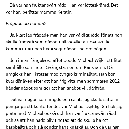
– Då var han fruktansvärt rädd. Han var jätteskrämd. Det
var han, berättar mamma Kerstin.
Frågade du honom?
– Ja, klart jag frågade men han var väldigt rädd för att han
skulle framstå som någon tjallare eller att det skulle
komma ut att han hade sagt någonting om någon.
Tiden innan fängelsestraffet bodde Michael Wijk i ett litet
samhälle som heter Svängsta, norr om Karlshamn. Där
umgicks han i kretsar med tyngre kriminalitet. Han bor
kvar där även efter att han frigivits, men sommaren 2012
händer något som gör att han snabbt vill därifrån.
– Det var någon som ringde och sa att jag skulle sätta in
pengar på ett konto för det var Michael skyldig. Så fick jag
prata med Michael också och han var fruktansvärt rädd
och sa att han hade blivit hotad att de skulle ha ett
baseballträ och slå sönder hans knäskålar. Och då var han