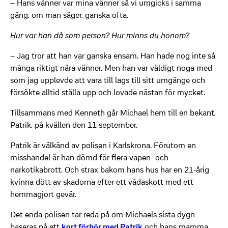
– Hans vänner var mina vänner så vi umgicks i samma
gäng, om man säger, ganska ofta.
Hur var han då som person? Hur minns du honom?
– Jag tror att han var ganska ensam. Han hade nog inte så
många riktigt nära vänner. Men han var väldigt noga med
som jag upplevde att vara till lags till sitt umgänge och
försökte alltid ställa upp och lovade nästan för mycket.
Tillsammans med Kenneth går Michael hem till en bekant,
Patrik, på kvällen den 11 september.
Patrik är välkänd av polisen i Karlskrona. Förutom en
misshandel är han dömd för flera vapen- och
narkotikabrott. Och strax bakom hans hus har en 21-årig
kvinna dött av skadorna efter ett vådaskott med ett
hemmagjort gevär.
Det enda polisen tar reda på om Michaels sista dygn
baseras på ett
kort förhör med Patrik
och hans mamma.